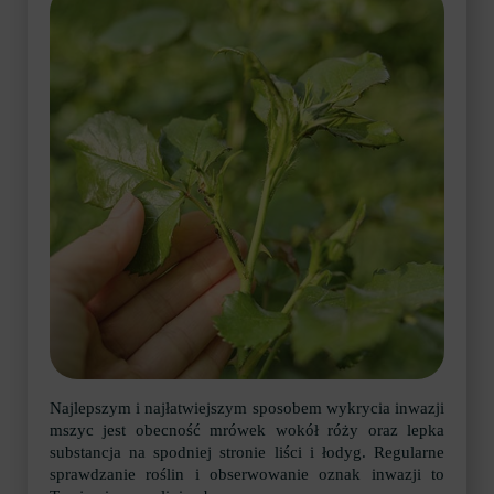
Najlepszym i najłatwiejszym sposobem wykrycia inwazji
mszyc jest obecność mrówek wokół róży oraz lepka
substancja na spodniej stronie liści i łodyg. Regularne
sprawdzanie roślin i obserwowanie oznak inwazji to