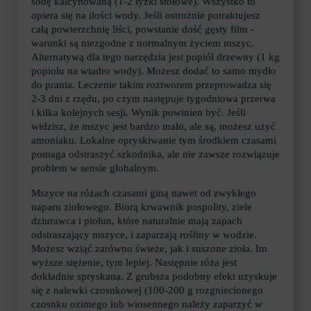
sodę kalcynowaną (1-2 łyżki stołowe). Wszystko to
opiera się na ilości wody. Jeśli ostrożnie potraktujesz
całą powierzchnię liści, powstanie dość gęsty film -
warunki są niezgodne z normalnym życiem mszyc.
Alternatywą dla tego narzędzia jest popiół drzewny (1 kg
popiołu na wiadro wody). Możesz dodać to samo mydło
do prania. Leczenie takim roztworem przeprowadza się
2-3 dni z rzędu, po czym następuje tygodniowa przerwa
i kilka kolejnych sesji. Wynik powinien być. Jeśli
widzisz, że mszyc jest bardzo mało, ale są, możesz użyć
amoniaku. Lokalne opryskiwanie tym środkiem czasami
pomaga odstraszyć szkodnika, ale nie zawsze rozwiązuje
problem w sensie globalnym.
Mszyce na różach czasami giną nawet od zwykłego
naparu ziołowego. Biorą krwawnik pospolity, ziele
dziurawca i piołun, które naturalnie mają zapach
odstraszający mszyce, i zaparzają rośliny w wodzie.
Możesz wziąć zarówno świeże, jak i suszone zioła. Im
wyższe stężenie, tym lepiej. Następnie róża jest
dokładnie spryskana. Z grubsza podobny efekt uzyskuje
się z nalewki czosnkowej (100-200 g rozgniecionego
czosnku ozimego lub wiosennego należy zaparzyć w