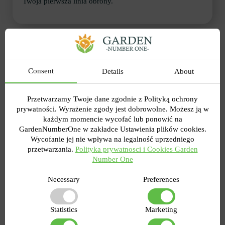
Twoja pierwsza linia obrony.
Jaki jest najlepszy dostępny
środek na zwalczanie mszyc?
Consent
Details
About
Wcześniej na blogu hurtownia ogrodnicza Garden
Number One ukazała się bardzo przydatny artykuł o
walce z mszycami. Można się z niego dowiedzieć, że
Przetwarzamy Twoje dane zgodnie z Polityką ochrony
istnieją metody mechaniczne lub chemiczne. W
prywatności. Wyrażenie zgody jest dobrowolne. Możesz ją w
pierwszym przypadku szkodnik jest dociskany ręcznie
każdym momencie wycofać lub ponowić na
lub za pomocą różnych akcesoriów. Jest naprawdę
GardenNumberOne w zakładce Ustawienia plików cookies.
skuteczny, jeśli chodzi o pojedyncze przypadki
Wycofanie jej nie wpływa na legalność uprzedniego
pojawienia się mszyc, ale gdy jest ich dużo – pomaga
przetwarzania.
Polityka prywatnosci i Cookies Garden
tylko zabieg chemiczny. A im szybciej zareagujesz, tym
Number One
lepiej! Należy wybierać spośród insektycydów
kontaktowych, ogólnoustrojowych i biologicznych.
Necessary
Preferences
Ostatnia opcja to najbezpieczniejszy środek na mszyce
na różach, zarówno dla samej rośliny, jak i dla zwierząt,
a właściwie dla ludzi.
Statistics
Marketing
Jak powstają mszyce na kwiatach domowych