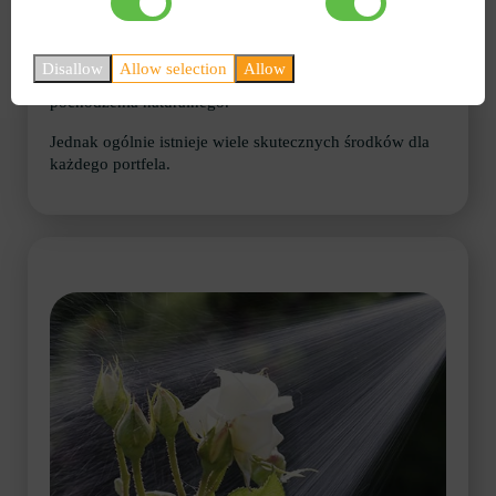
Jeśli na domowej róży pojawiły się mszyce, a Ty szukasz
czegoś do pielęgnacji róż, możesz skorzystać się ze
Disallow
Allow selection
Allow
śriodków, których głównym składnikiem jest pestycyd
pochodzenia naturalnego.
Jednak ogólnie istnieje wiele skutecznych środków dla
każdego portfela.