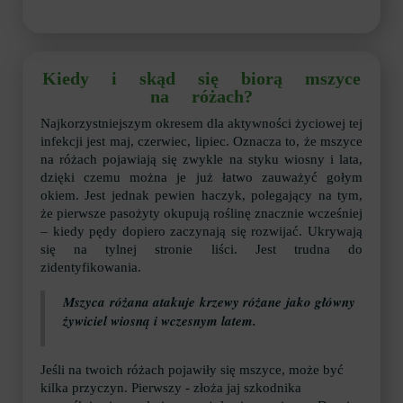
Kiedy i skąd się biorą mszyce
na różach?
Najkorzystniejszym okresem dla aktywności życiowej tej
infekcji jest maj, czerwiec, lipiec. Oznacza to, że mszyce
na różach pojawiają się zwykle na styku wiosny i lata,
dzięki czemu można je już łatwo zauważyć gołym
okiem. Jest jednak pewien haczyk, polegający na tym,
że pierwsze pasożyty okupują roślinę znacznie wcześniej
– kiedy pędy dopiero zaczynają się rozwijać. Ukrywają
się na tylnej stronie liści. Jest trudna do
zidentyfikowania.
Mszyca różana atakuje krzewy różane jako główny
żywiciel wiosną i wczesnym latem.
Jeśli na twoich różach pojawiły się mszyce, może być
kilka przyczyn. Pierwszy - złoża jaj szkodnika