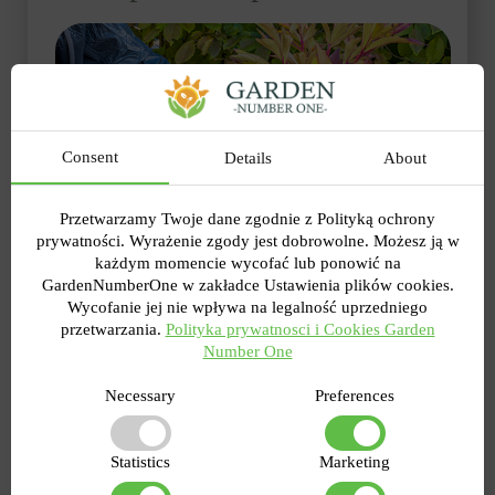
Consent
Details
About
Przetwarzamy Twoje dane zgodnie z Polityką ochrony
prywatności. Wyrażenie zgody jest dobrowolne. Możesz ją w
każdym momencie wycofać lub ponowić na
GardenNumberOne w zakładce Ustawienia plików cookies.
Wycofanie jej nie wpływa na legalność uprzedniego
przetwarzania.
Polityka prywatnosci i Cookies Garden
Number One
Necessary
Preferences
Jeśli krzew jest duży i można z niego uzyskać kilka
pełnoprawnych kopii, można bezpiecznie rozmnażać
Statistics
Marketing
piwonie przez podział. Proces nie jest trudny, jeśli