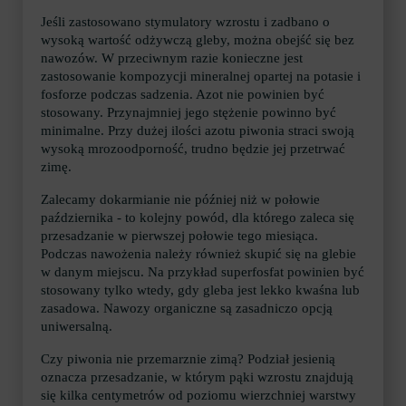
Jeśli zastosowano stymulatory wzrostu i zadbano o
wysoką wartość odżywczą gleby, można obejść się bez
nawozów. W przeciwnym razie konieczne jest
zastosowanie kompozycji mineralnej opartej na potasie i
fosforze podczas sadzenia. Azot nie powinien być
stosowany. Przynajmniej jego stężenie powinno być
minimalne. Przy dużej ilości azotu piwonia straci swoją
wysoką mrozoodporność, trudno będzie jej przetrwać
zimę.
Zalecamy dokarmianie nie później niż w połowie
października - to kolejny powód, dla którego zaleca się
przesadzanie w pierwszej połowie tego miesiąca.
Podczas nawożenia należy również skupić się na glebie
w danym miejscu. Na przykład superfosfat powinien być
stosowany tylko wtedy, gdy gleba jest lekko kwaśna lub
zasadowa. Nawozy organiczne są zasadniczo opcją
uniwersalną.
Czy piwonia nie przemarznie zimą? Podział jesienią
oznacza przesadzanie, w którym pąki wzrostu znajdują
się kilka centymetrów od poziomu wierzchniej warstwy