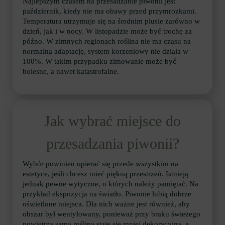
Najlepszym czasem na przesadzanie piwonii jest
październik, kiedy nie ma obawy przed przymrozkami.
Temperatura utrzymuje się na średnim plusie zarówno w
dzień, jak i w nocy. W listopadzie może być trochę za
późno. W zimnych regionach roślina nie ma czasu na
normalną adaptację, system korzeniowy nie działa w
100%. W takim przypadku zimowanie może być
bolesne, a nawet katastrofalne.
Jak wybrać miejsce do
przesadzania piwonii?
Wybór powinien opierać się przede wszystkim na
estetyce, jeśli chcesz mieć piękną przestrzeń. Istnieją
jednak pewne wytyczne, o których należy pamiętać. Na
przykład ekspozycja na światło. Piwonie lubią dobrze
oświetlone miejsca. Dla nich ważne jest również, aby
obszar był wentylowany, ponieważ przy braku świeżego
powietrza sama roślina staje się mniej dekoracyjna, a