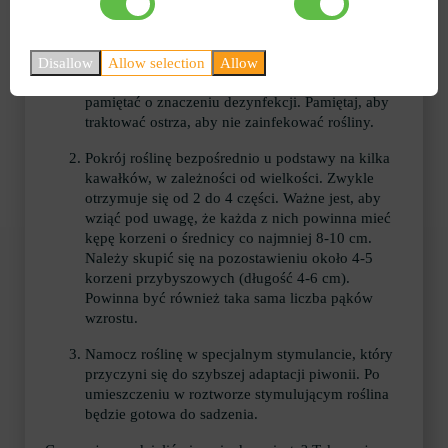
przestrzegasz kolejności działań i zaleceń:
Konieczne jest uzbrojenie się w wysokiej jakości
narzędzie. Możesz posługiwać się zwykłym
Disallow
Allow selection
Allow
nożem, jak chcesz. Najważniejsze jest, aby
pamiętać o znaczeniu dezynfekcji. Pamiętaj, aby
traktować ostrza, aby nie zainfekować rośliny.
Pokrój roślinę bezpośrednio u podstawy na kilka
kawałków, w zależności od wielkości. Zwykle
otrzymuje się od 2 do 4 części. Ważne jest, aby
wziąć pod uwagę, że każda z nich powinna mieć
kępę korzeni o średnicy co najmniej 8-10 cm.
Należy skupić się na pozostawieniu około 4-5
korzeni przybyszowych (długość 4-6 cm).
Powinna być również taka sama liczba pąków
wzrostu.
Namocz roślinę w specjalnym stymulancie, który
przyczyni się do szybszej adaptacji piwonii. Po
umieszczeniu w roztworze stymulującym roślina
będzie gotowa do sadzenia.