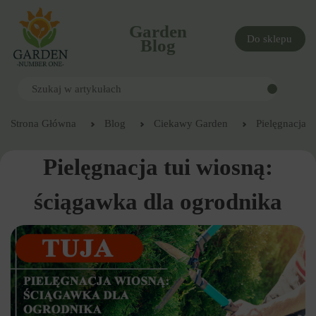
Garden
Do sklepu
Blog
Strona Główna
Blog
Ciekawy Garden
Pielęgnacja t
Pielęgnacja tui wiosną:
ściągawka dla ogrodnika