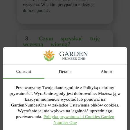
wysycha. W takim przypadku należy ją
dobrze podlać.
3.
Czym spryskać tuję
wczesną wiosną?
To pytanie wynika z poprzedniej odpowiedzi.
Tuja jest często atakowana przez fuzarium,
rdzę i inne choroby. Ważne jest, aby
zrozumieć, że leczenie jest zawsze trudniejsze
Consent
Details
About
niż zapobieganie, więc nie czekaj na godzinę
X. Najlepiej jest być proaktywnym. Tak więc,
Przetwarzamy Twoje dane zgodnie z Polityką ochrony
czym spryskać tuję wczesną wiosną: aby
prywatności. Wyrażenie zgody jest dobrowolne. Możesz ją w
zapobiec grzybom i rozwojowi różnych
każdym momencie wycofać lub ponowić na
infekcji, a także zmniejszyć objawy, użyj
GardenNumberOne w zakładce Ustawienia plików cookies.
fungicydów.
Wycofanie jej nie wpływa na legalność uprzedniego
Alternatywą są inne płyny. Są bardzo
przetwarzania.
Polityka prywatnosci i Cookies Garden
popularne wśród ogrodników ze względu na
Number One
swoją wszechstronność i wysoką skuteczność.