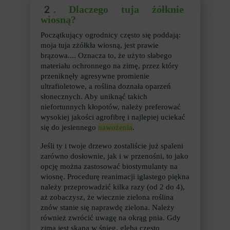
2.
Dlaczego tuja żółknie
wiosną?
Początkujący ogrodnicy często się poddają:
moja tuja zżółkła wiosną, jest prawie
brązowa.... Oznacza to, że użyto słabego
materiału ochronnego na zimę, przez który
przeniknęły agresywne promienie
ultrafioletowe, a roślina doznała oparzeń
słonecznych. Aby uniknąć takich
niefortunnych kłopotów, należy preferować
wysokiej jakości agrofibrę i najlepiej uciekać
się do jesiennego
nawożenia
.
Jeśli ty i twoje drzewo zostaliście już spaleni
zarówno dosłownie, jak i w przenośni, to jako
opcję można zastosować biostymulanty na
wiosnę. Procedurę reanimacji iglastego piękna
należy przeprowadzić kilka razy (od 2 do 4),
aż zobaczysz, że wiecznie zielona roślina
znów stanie się naprawdę zielona. Należy
również zwrócić uwagę na okrąg pnia. Gdy
zima jest skąpa w śnieg, gleba często