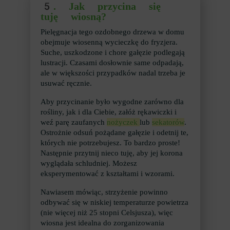
5.
Jak przycina się
tuję wiosną?
Pielęgnacja tego ozdobnego drzewa w domu
obejmuje wiosenną wycieczkę do fryzjera.
Suche, uszkodzone i chore gałęzie podlegają
lustracji. Czasami dosłownie same odpadają,
ale w większości przypadków nadal trzeba je
usuwać ręcznie.
Aby przycinanie było wygodne zarówno dla
rośliny, jak i dla Ciebie, załóż rękawiczki i
weź parę zaufanych
nożyczek
lub
sekatorów
.
Ostrożnie odsuń pożądane gałęzie i odetnij te,
których nie potrzebujesz. To bardzo proste!
Następnie przytnij nieco tuję, aby jej korona
wyglądała schludniej. Możesz
eksperymentować z kształtami i wzorami.
Nawiasem mówiąc, strzyżenie powinno
odbywać się w niskiej temperaturze powietrza
(nie więcej niż 25 stopni Celsjusza), więc
wiosna jest idealna do zorganizowania