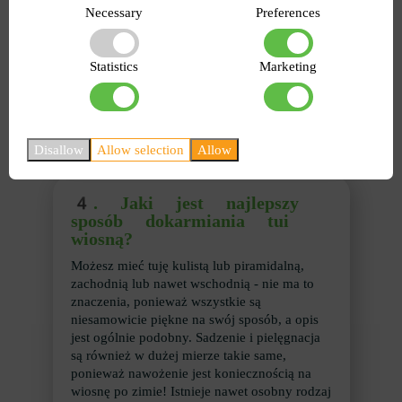
Lub roztwór siarczanu miedzi o stężeniu nieco
Necessary
Preferences
ponad 1%. Jeśli weźmiesz 10-litrowe wiadro,
potrzebujesz 100 gramów produktu. Nie
więcej, w przeciwnym razie można spalić igły.
Statistics
Marketing
Trzeba walczyć z przędziorkami. Robi się to
później, gdy temperatura wzrasta i budzą się
główne szkodniki.
Disallow
Allow selection
Allow
4.
Jaki jest najlepszy
sposób dokarmiania tui
wiosną?
Możesz mieć tuję kulistą lub piramidalną,
zachodnią lub nawet wschodnią - nie ma to
znaczenia, ponieważ wszystkie są
niesamowicie piękne na swój sposób, a opis
jest ogólnie podobny. Sadzenie i pielęgnacja
są również w dużej mierze takie same,
ponieważ nawożenie jest koniecznością na
wiosnę po zimie! Istnieje nawet osobny rodzaj