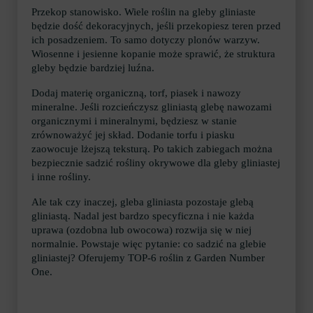
Przekop stanowisko. Wiele roślin na gleby gliniaste
będzie dość dekoracyjnych, jeśli przekopiesz teren przed
ich posadzeniem. To samo dotyczy plonów warzyw.
Wiosenne i jesienne kopanie może sprawić, że struktura
gleby będzie bardziej luźna.
Dodaj materię organiczną, torf, piasek i nawozy
mineralne. Jeśli rozcieńczysz gliniastą glebę nawozami
organicznymi i mineralnymi, będziesz w stanie
zrównoważyć jej skład. Dodanie torfu i piasku
zaowocuje lżejszą teksturą. Po takich zabiegach można
bezpiecznie sadzić rośliny okrywowe dla gleby gliniastej
i inne rośliny.
Ale tak czy inaczej, gleba gliniasta pozostaje glebą
gliniastą. Nadal jest bardzo specyficzna i nie każda
uprawa (ozdobna lub owocowa) rozwija się w niej
normalnie. Powstaje więc pytanie: co sadzić na glebie
gliniastej? Oferujemy TOP-6 roślin z Garden Number
One.