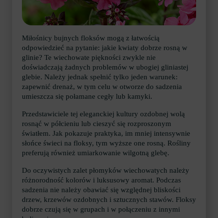
Miłośnicy bujnych floksów mogą z łatwością
odpowiedzieć na pytanie: jakie kwiaty dobrze rosną w
glinie? Te wiechowate piękności zwykle nie
doświadczają żadnych problemów w ubogiej gliniastej
glebie. Należy jednak spełnić tylko jeden warunek:
zapewnić drenaż, w tym celu w otworze do sadzenia
umieszcza się połamane cegły lub kamyki.
Przedstawiciele tej eleganckiej kultury ozdobnej wolą
rosnąć w półcieniu lub cieszyć się rozproszonym
światłem. Jak pokazuje praktyka, im mniej intensywnie
słońce świeci na floksy, tym wyższe one rosną. Rośliny
preferują również umiarkowanie wilgotną glebę.
Do oczywistych zalet płomyków wiechowatych należy
różnorodność kolorów i luksusowy aromat. Podczas
sadzenia nie należy obawiać się względnej bliskości
drzew, krzewów ozdobnych i sztucznych stawów. Floksy
dobrze czują się w grupach i w połączeniu z innymi