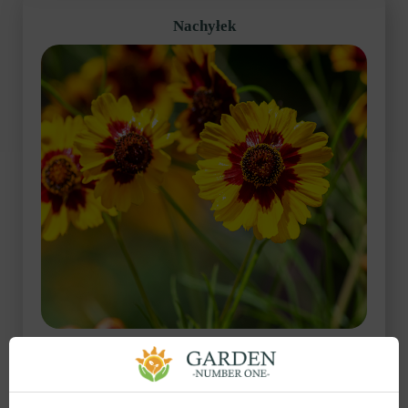
Nachyłek
Jakie rośliny lubią gleby gliniaste? W rzeczywistości lista
ta nie jest zbyt długa, ale na pewno znajdą się na niej
nachyłki. Są to wspaniałe byliny zielne na gleby
gliniaste, które rosną i rozwijają się całkiem normalnie w