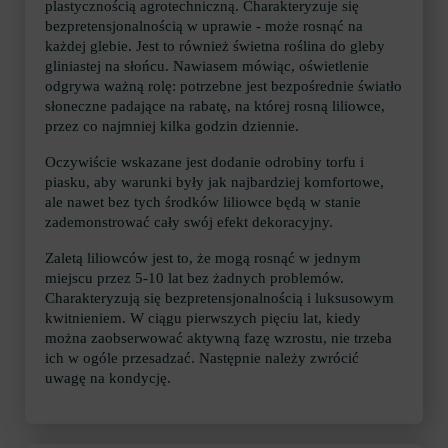
plastycznością agrotechniczną. Charakteryzuje się
bezpretensjonalnością w uprawie - może rosnąć na
każdej glebie. Jest to również świetna roślina do gleby
gliniastej na słońcu. Nawiasem mówiąc, oświetlenie
odgrywa ważną rolę: potrzebne jest bezpośrednie światło
słoneczne padające na rabatę, na której rosną liliowce,
przez co najmniej kilka godzin dziennie.
Oczywiście wskazane jest dodanie odrobiny torfu i
piasku, aby warunki były jak najbardziej komfortowe,
ale nawet bez tych środków liliowce będą w stanie
zademonstrować cały swój efekt dekoracyjny.
Zaletą liliowców jest to, że mogą rosnąć w jednym
miejscu przez 5-10 lat bez żadnych problemów.
Charakteryzują się bezpretensjonalnością i luksusowym
kwitnieniem. W ciągu pierwszych pięciu lat, kiedy
można zaobserwować aktywną fazę wzrostu, nie trzeba
ich w ogóle przesadzać. Następnie należy zwrócić
uwagę na kondycję.