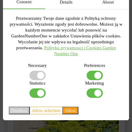
Consent
Details
About
warunkach ograniczonej lekkości gleby.
Przeciętny coreopsis to ładny kulisty krzew, który osiąga
Przetwarzamy Twoje dane zgodnie z Polityką ochrony
30-50 cm wysokości i mniej więcej tyle samo
prywatności. Wyrażenie zgody jest dobrowolne. Możesz ją w
szerokości. Liście są zwykle jasne, ciemnozielone, a ich
każdym momencie wycofać lub ponowić na
kształt może się różnić w zależności od odmiany.
GardenNumberOne w zakładce Ustawienia plików cookies.
Wycofanie jej nie wpływa na legalność uprzedniego
Kwitnienie nachyłków jest dość długie. Z reguły
przetwarzania.
Polityka prywatnosci i Cookies Garden
rozpoczyna się w połowie lata i kończy wczesną
Number One
jesienią. Nawet jeśli roślina żyje na glebach
piaszczystych, skalistych, gliniastych, efekt dekoracyjny
Necessary
Preferences
będzie najlepszy. Jeśli chodzi o wybór kolorów, jest on
ogromny: katalog zawiera najlepsze odmiany.
Statistics
Marketing
Przywrotnik zwykły lub miękki
Disallow
Allow selection
Allow