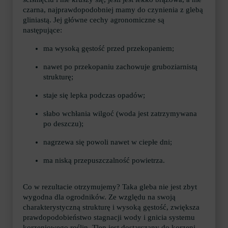
czarna, najprawdopodobniej mamy do czynienia z glebą
gliniastą. Jej główne cechy agronomiczne są
następujące:
ma wysoką gęstość przed przekopaniem;
nawet po przekopaniu zachowuje gruboziarnistą
strukturę;
staje się lepka podczas opadów;
słabo wchłania wilgoć (woda jest zatrzymywana
po deszczu);
nagrzewa się powoli nawet w ciepłe dni;
ma niską przepuszczalność powietrza.
Co w rezultacie otrzymujemy? Taka gleba nie jest zbyt
wygodna dla ogrodników. Ze względu na swoją
charakterystyczną strukturę i wysoką gęstość, zwiększa
prawdopodobieństwo stagnacji wody i gnicia systemu
korzeniowego roślin. Tlen jest dostarczany do korzeni