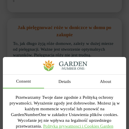
Jak pielęgnować róże w doniczce w domu po
zakupie
To, jak długo żyją róże domowe, zależy w dużej mierze
od pielęgnacji. Ważne jest stworzenie optymalnych
warunków. Pielęgnacja róży nie jest trudną.
Lokalizacja i oświetlenie
Consent
Details
About
Przetwarzamy Twoje dane zgodnie z Polityką ochrony
prywatności. Wyrażenie zgody jest dobrowolne. Możesz ją w
każdym momencie wycofać lub ponowić na
GardenNumberOne w zakładce Ustawienia plików cookies.
Wycofanie jej nie wpływa na legalność uprzedniego
przetwarzania.
Polityka prywatnosci i Cookies Garden