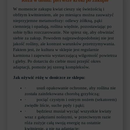
Róża w domu: pierwsze kroki po zakupie
W momencie zakupu kwiat cieszy się świeżością i
obfitym kwitnieniem, ale po miesiącu można zauważyć
nieprzyjemne metamorfozy: odlewy żółkną, pąki
ciemnieją i opadają, roślina więdnie, pozostawiając po
sobie tylko rozczarowanie. Nie spiesz się, aby obwiniać
siebie za zakup. Powodem najprawdopodobniej nie jest
jakość rośliny, ale kontrast warunków przetrzymywania.
Faktem jest, że kultura w sklepie jest regularnie
karmiona i zapewnia wystarczającą wilgotność powietrza
i gleby. Po dotarciu do ciebie musi przejść okres
adaptacji, pomoże jej szereg kompleksów.
Jak ożywić różę w doniczce ze sklepu:
· usuń opakowanie ochronne, aby roślina nie
została zainfekowana chorobą grzybiczą;
· pociąć czystym i ostrym nożem (sekatorem)
zwiędłe liście, suche pędy i pąki;
· będziesz musiał wyciąć wszystkie kwiaty
wraz z gałęziami nośnymi, w przeciwnym razie
róża zużyje całą swoją energię na ostatnie
kwitnienie, a nie na adaptację;