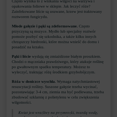
Często wynika to z wnikania wilgoci na warzywa i
opakowania foliowe w sklepie. Jak leczyć róże?
Zainfekowane liście są usuwane, krzew jest traktowany
roztworem fungicydu.
Młode gałęzie i pąki są zdeformowane.
Często
przyczyną są mszyce. Mydło lub specjalny roztwór
pomoże pozbyć się szkodnika, a także kilku innych
chrząszczy biedronki, które można wnieść do domu i
posadzić na krzaku.
Pąki i liście
wydają się zmiażdżone białym proszkiem.
Chodzi o mączniaka prawdziwego, który atakuje roślinę
po gwałtownym spadku temperatury. Możesz to
wyleczyć, traktując różę środkiem grzybobójczym.
Róża w doniczce wyschła.
Wymaga natychmiastowej
resuscytacji rośliny. Suszone gałęzie trzeba wycinać,
pozostawiając 3-4 cm, ziemia ma być podlewana, trzeba
zbudować szklarnię z polietylenu w celu zwiększenia
wilgotności.
Kwiat jest wrażliwy na przymrozki, twardą wodę,