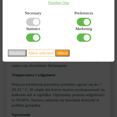
Number One
Necessary
Preferences
Statistics
Marketing
Kultura kocha światło, ale bez oparzeń słonecznych.
Disallow
Allow selection
Allow
Idealnie jest umieścić doniczkę na południowo-
wschodnim lub południowo-zachodnim oknie. Zimą
zaleca się oświetlenie fitolampem.
Temperatura i wilgotność
Podczas kwitnienia powietrze powinno ogrzać się do +
20-25 ° C. W ciepłe dni krzew można wyeksponować na
balkonie lub w ogródku. Optymalny poziom wilgotności
to 50-60%. Surowo zabrania się stawiania doniczki w
pobliżu grzejnika.
Nawożenie