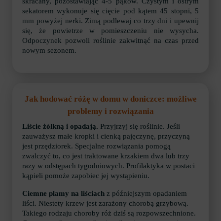
skracany, pozostawiając 4-5 pąków. Czystym i ostrym
sekatorem wykonuje się cięcie pod kątem 45 stopni, 5
mm powyżej nerki. Zimą podlewaj co trzy dni i upewnij
się, że powietrze w pomieszczeniu nie wysycha.
Odpoczynek pozwoli roślinie zakwitnąć na czas przed
nowym sezonem.
Jak hodować różę w domu w doniczce: możliwe
problemy i rozwiązania
Liście żółkną i opadają.
Przyjrzyj się roślinie. Jeśli
zauważysz małe kropki i cienką pajęczynę, przyczyną
jest przędziorek. Specjalne rozwiązania pomogą
zwalczyć to, co jest traktowane krzakiem dwa lub trzy
razy w odstępach tygodniowych. Profilaktyka w postaci
kąpieli pomoże zapobiec jej wystąpieniu.
Ciemne plamy na liściach
z późniejszym opadaniem
liści. Niestety krzew jest zarażony chorobą grzybową.
Takiego rodzaju choroby róż dziś są rozpowszechnione.