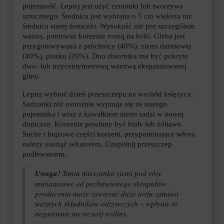
pojemność. Lepiej jest użyć ceramiki lub tworzywa
sztucznego. Średnica jest wybrana o 5 cm większa niż
średnica starej doniczki. Wysokość nie jest szczególnie
ważna, ponieważ korzenie rosną na boki. Gleba jest
przygotowywana z próchnicy (40%), ziemi darniowej
(40%), piasku (20%). Dno zbiornika ma być pokryte
dwu- lub trzycentymetrową warstwą ekspandowanej
gliny.
Lepiej wybrać dzień przeszczepu na wschód księżyca.
Sadzonki róż ostrożnie wyjmuje się ze starego
pojemnika i wraz z kawałkiem ziemi sadzi w nowej
doniczce. Korzenie powinny być białe lub żółtawe.
Suche i brązowe części korzeni, przypominające włosy,
należy usunąć sekatorem. Uzupełnij przeszczep
podlewaniem.
Uwaga!
Tania mieszanka ziemi pod róże
miniaturowe od pozbawionego skrupułów
producenta może zawierać dużo torfu zamiast
ważnych składników odżywczych – wpłynie to
negatywnie na rozwój rośliny.