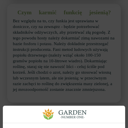
Czym karmić funkcię jesienią?
Bez względu na to, czy funkia jest uprawiana w
doniczce, czy na zewnątrz - będzie potrzebować
składników odżywczych, aby przetrwać złą pogodę. Z
tego powodu hosty należy dokarmiać zimą nawozami na
bazie fosforu i potasu. Należy dokładnie przestrzegać
instrukcji producenta. Fani metod ludowych używają
popiołu drzewnego (należy wziąć około 100-150
gramów popiołu na 10-litrowe wiadro). Dokarmiając
roślinę, staraj się nie nawozić liści - celuj ściśle pod
korzeń. Jeśli chodzi o azot, należy go stosować wiosną
lub wczesnym latem, ale nie jesienią; w przeciwnym
razie zachęci to roślinę do zwiększenia masy zielonej, a
jej mrozoodporność zostanie znacznie zmniejszona.